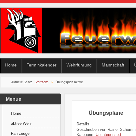
Home
Terminkalender
Wehrführung
Mannschaft
Aktuelle Seite:
Startseite
Übungsplan aktive
Menue
Übungspläne
Home
aktive Wehr
Details
Geschrieben von
Rainer Schomm
Fahrzeuge
Kategorie:
Uncategorised