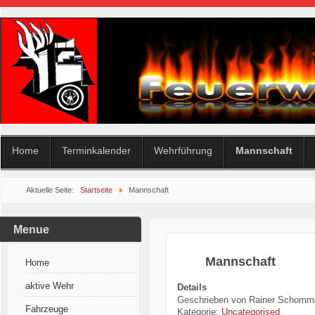
Home
Terminkalender
Wehrführung
Mannschaft
Aktuelle Seite:
Startseite
Mannschaft
Menue
Mannschaft
Home
aktive Wehr
Details
Geschrieben von
Rainer Schomm
Fahrzeuge
Kategorie:
Uncategorised