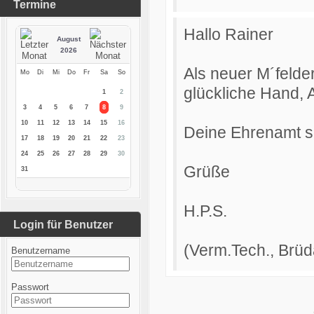
Termine
Hallo Rainer
August
2026
Als neuer M´felde
Mo
Di
Mi
Do
Fr
Sa
So
glückliche Hand, 
1
2
3
4
5
6
7
8
9
10
11
12
13
14
15
16
Deine Ehrenamt so
17
18
19
20
21
22
23
24
25
26
27
28
29
30
Grüße
31
H.P.S.
Login für Benutzer
(Verm.Tech., Brüd
Benutzername
Passwort