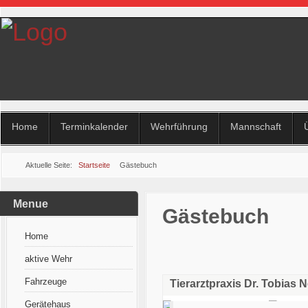
Home
Terminkalender
Wehrführung
Mannschaft
Aktuelle Seite:
Startseite
Gästebuch
Menue
Gästebuch
Home
aktive Wehr
Fahrzeuge
Tierarztpraxis Dr. Tobias
Gerätehaus