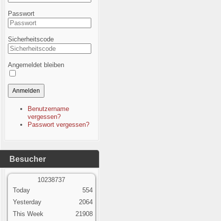
Passwort
Sicherheitscode
Angemeldet bleiben
Anmelden
Benutzername
vergessen?
Passwort vergessen?
Besucher
1
0
2
3
8
7
3
7
Today
554
Yesterday
2064
This Week
21908