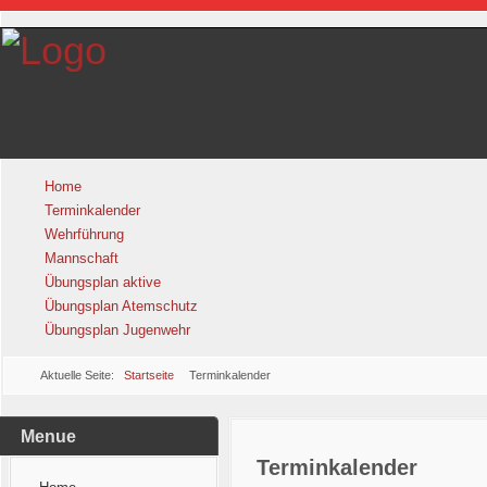
Home
Terminkalender
Wehrführung
Mannschaft
Übungsplan aktive
Übungsplan Atemschutz
Übungsplan Jugenwehr
Aktuelle Seite:
Startseite
Terminkalender
Menue
Terminkalender